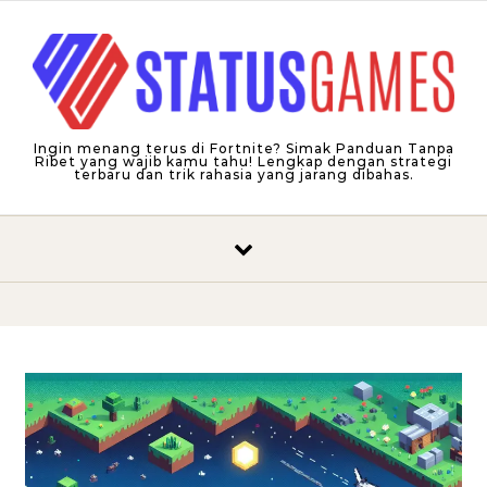
Skip to content
Ingin menang terus di Fortnite? Simak Panduan Tanpa
Ribet yang wajib kamu tahu! Lengkap dengan strategi
terbaru dan trik rahasia yang jarang dibahas.