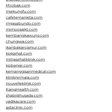
Mrobak.com
miekungfu.com
cafetemankita.com
rmjasabundo.com
mimoosajkt.com
kembangkawung.com
chungiwa.com
ikanbakarcianjur.com
kpjisehat.com
mitrasehatklinik.com
kpbanjar.com
kemanggisanmedical.com
kliniknirmala.com
nouvelleklinik.com
KainaHealth.com
shabirahusada.com
yadikacare.com
astaclinic.com