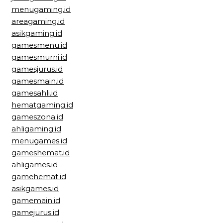
menugaming.id
areagaming.id
asikgaming.id
gamesmenu.id
gamesmurni.id
gamesjurus.id
gamesmain.id
gamesahli.id
hematgaming.id
gameszona.id
ahligaming.id
menugames.id
gameshemat.id
ahligames.id
gamehemat.id
asikgames.id
gamemain.id
gamejurus.id