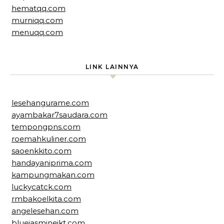
hematqq.com
murniqq.com
menuqq.com
LINK LAINNYA
lesehangurame.com
ayambakar7saudara.com
tempongpns.com
roemahkuliner.com
saoenkkito.com
handayaniprima.com
kampungmakan.com
luckycatck.com
rmbakoelkita.com
angelesehan.com
bluejasminejkt.com