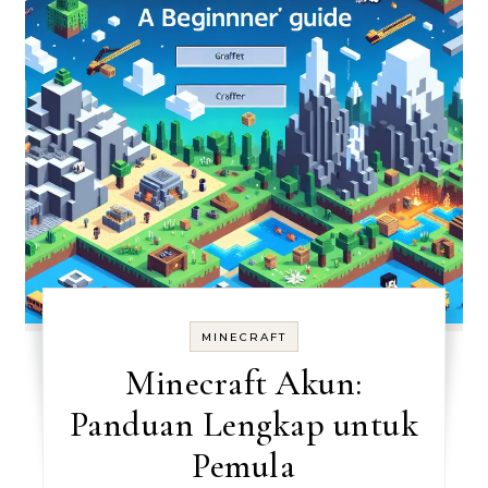
MINECRAFT
Minecraft Akun:
Panduan Lengkap untuk
Pemula