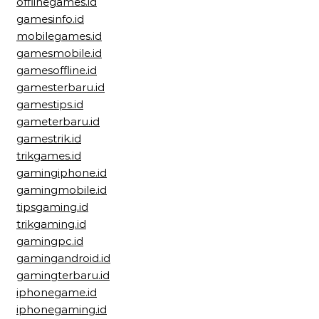
offlinegames.id
gamesinfo.id
mobilegames.id
gamesmobile.id
gamesoffline.id
gamesterbaru.id
gamestips.id
gameterbaru.id
gamestrik.id
trikgames.id
gamingiphone.id
gamingmobile.id
tipsgaming.id
trikgaming.id
gamingpc.id
gamingandroid.id
gamingterbaru.id
iphonegame.id
iphonegaming.id