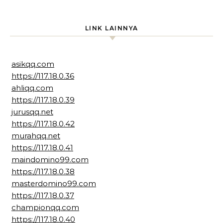
LINK LAINNYA
asikqq.com
https://117.18.0.36
ahliqq.com
https://117.18.0.39
jurusqq.net
https://117.18.0.42
murahqq.net
https://117.18.0.41
maindomino99.com
https://117.18.0.38
masterdomino99.com
https://117.18.0.37
championqq.com
https://117.18.0.40