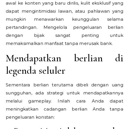
awal ke konten yang baru dirilis, kulit eksklusif yang
dapat mengintimidasi lawan, atau pahlawan yang
mungkin menawarkan keunggulan selama
pertandingan. Mengelola pengeluaran berlian
dengan bijak sangat penting untuk
memaksimalkan manfaat tanpa merusak bank.
Mendapatkan berlian di
legenda seluler
Sementara berlian terutama dibeli dengan uang
sungguhan, ada strategi untuk mendapatkannya
melalui gameplay. Inilah cara Anda dapat
meningkatkan cadangan berlian Anda tanpa
pengeluaran konstan: