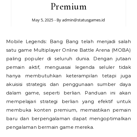
Premium
May 5, 2025
- By
admin@statusgames.id
Mobile Legends: Bang Bang telah menjadi salah
satu game Multiplayer Online Battle Arena (MOBA)
paling populer di seluruh dunia. Dengan jutaan
pemain aktif, menguasai legenda seluler tidak
hanya membutuhkan keterampilan tetapi juga
akuisisi strategis dan penggunaan sumber daya
dalam game, seperti berlian. Panduan ini akan
mempelajari strategi berlian yang efektif untuk
membuka konten premium, memastikan pemain
baru dan berpengalaman dapat mengoptimalkan
pengalaman bermain game mereka.