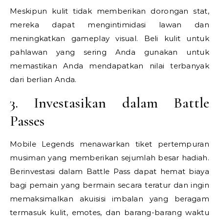
Meskipun kulit tidak memberikan dorongan stat,
mereka dapat mengintimidasi lawan dan
meningkatkan gameplay visual. Beli kulit untuk
pahlawan yang sering Anda gunakan untuk
memastikan Anda mendapatkan nilai terbanyak
dari berlian Anda.
3. Investasikan dalam Battle
Passes
Mobile Legends menawarkan tiket pertempuran
musiman yang memberikan sejumlah besar hadiah.
Berinvestasi dalam Battle Pass dapat hemat biaya
bagi pemain yang bermain secara teratur dan ingin
memaksimalkan akuisisi imbalan yang beragam
termasuk kulit, emotes, dan barang-barang waktu