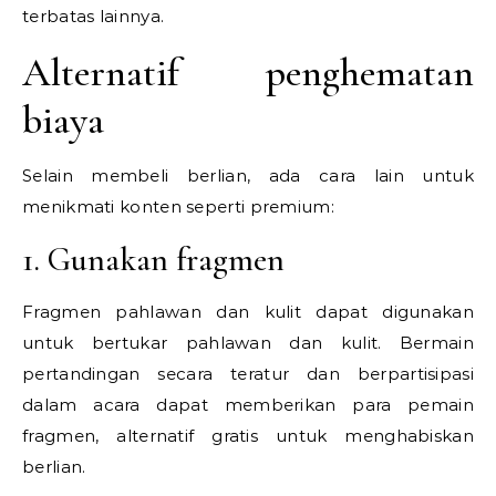
terbatas lainnya.
Alternatif penghematan
biaya
Selain membeli berlian, ada cara lain untuk
menikmati konten seperti premium:
1. Gunakan fragmen
Fragmen pahlawan dan kulit dapat digunakan
untuk bertukar pahlawan dan kulit. Bermain
pertandingan secara teratur dan berpartisipasi
dalam acara dapat memberikan para pemain
fragmen, alternatif gratis untuk menghabiskan
berlian.