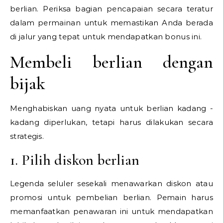
berlian. Periksa bagian pencapaian secara teratur
dalam permainan untuk memastikan Anda berada
di jalur yang tepat untuk mendapatkan bonus ini.
Membeli berlian dengan
bijak
Menghabiskan uang nyata untuk berlian kadang -
kadang diperlukan, tetapi harus dilakukan secara
strategis.
1. Pilih diskon berlian
Legenda seluler sesekali menawarkan diskon atau
promosi untuk pembelian berlian. Pemain harus
memanfaatkan penawaran ini untuk mendapatkan