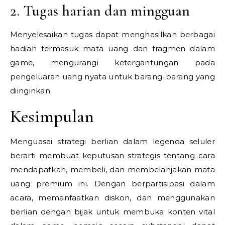
2. Tugas harian dan mingguan
Menyelesaikan tugas dapat menghasilkan berbagai
hadiah termasuk mata uang dan fragmen dalam
game, mengurangi ketergantungan pada
pengeluaran uang nyata untuk barang-barang yang
diinginkan.
Kesimpulan
Menguasai strategi berlian dalam legenda seluler
berarti membuat keputusan strategis tentang cara
mendapatkan, membeli, dan membelanjakan mata
uang premium ini. Dengan berpartisipasi dalam
acara, memanfaatkan diskon, dan menggunakan
berlian dengan bijak untuk membuka konten vital