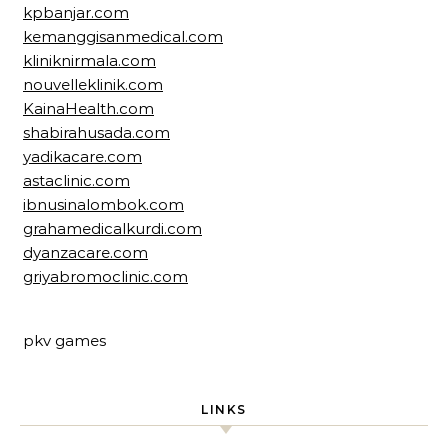
kpbanjar.com
kemanggisanmedical.com
kliniknirmala.com
nouvelleklinik.com
KainaHealth.com
shabirahusada.com
yadikacare.com
astaclinic.com
ibnusinalombok.com
grahamedicalkurdi.com
dyanzacare.com
griyabromoclinic.com
pkv games
LINKS