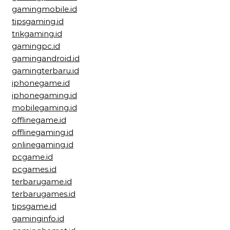
gamingmobile.id
tipsgaming.id
trikgaming.id
gamingpc.id
gamingandroid.id
gamingterbaru.id
iphonegame.id
iphonegaming.id
mobilegaming.id
offlinegame.id
offlinegaming.id
onlinegaming.id
pcgame.id
pcgames.id
terbarugame.id
terbarugames.id
tipsgame.id
gaminginfo.id