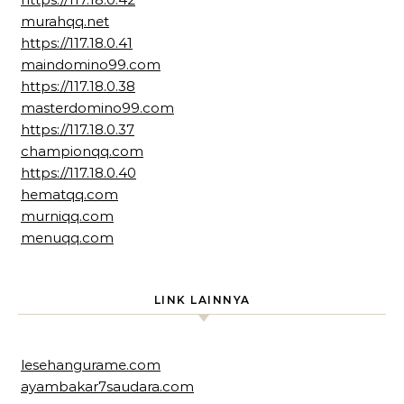
murahqq.net
https://117.18.0.41
maindomino99.com
https://117.18.0.38
masterdomino99.com
https://117.18.0.37
championqq.com
https://117.18.0.40
hematqq.com
murniqq.com
menuqq.com
LINK LAINNYA
lesehangurame.com
ayambakar7saudara.com