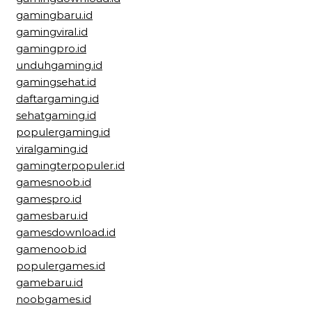
gamingbaru.id
gamingviral.id
gamingpro.id
unduhgaming.id
gamingsehat.id
daftargaming.id
sehatgaming.id
populergaming.id
viralgaming.id
gamingterpopuler.id
gamesnoob.id
gamespro.id
gamesbaru.id
gamesdownload.id
gamenoob.id
populergames.id
gamebaru.id
noobgames.id