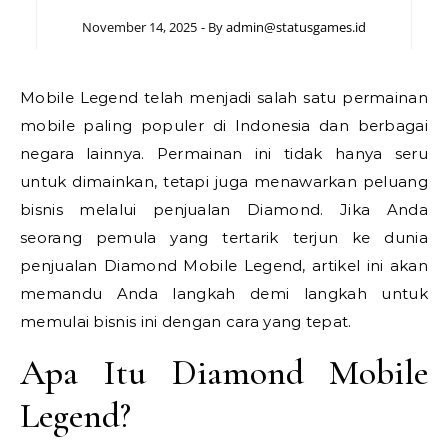
November 14, 2025
- By
admin@statusgames.id
Mobile Legend telah menjadi salah satu permainan
mobile paling populer di Indonesia dan berbagai
negara lainnya. Permainan ini tidak hanya seru
untuk dimainkan, tetapi juga menawarkan peluang
bisnis melalui penjualan Diamond. Jika Anda
seorang pemula yang tertarik terjun ke dunia
penjualan Diamond Mobile Legend, artikel ini akan
memandu Anda langkah demi langkah untuk
memulai bisnis ini dengan cara yang tepat.
Apa Itu Diamond Mobile
Legend?