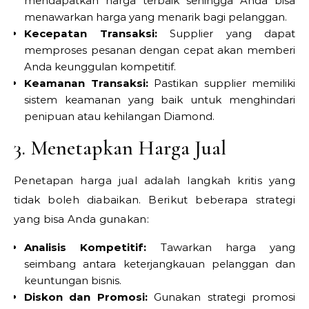
mendapatkan harga terbaik sehingga Anda bisa
menawarkan harga yang menarik bagi pelanggan.
Kecepatan Transaksi:
Supplier yang dapat
memproses pesanan dengan cepat akan memberi
Anda keunggulan kompetitif.
Keamanan Transaksi:
Pastikan supplier memiliki
sistem keamanan yang baik untuk menghindari
penipuan atau kehilangan Diamond.
3. Menetapkan Harga Jual
Penetapan harga jual adalah langkah kritis yang
tidak boleh diabaikan. Berikut beberapa strategi
yang bisa Anda gunakan:
Analisis Kompetitif:
Tawarkan harga yang
seimbang antara keterjangkauan pelanggan dan
keuntungan bisnis.
Diskon dan Promosi:
Gunakan strategi promosi