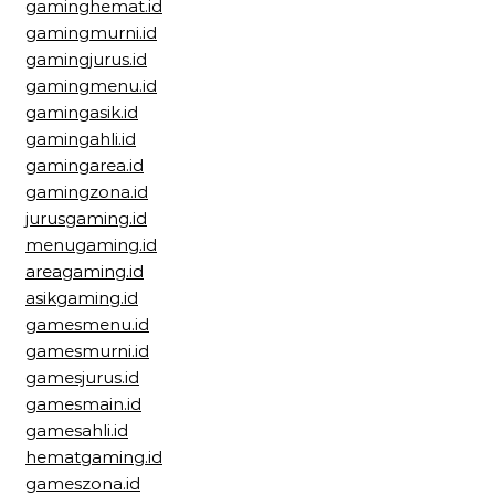
gaminghemat.id
gamingmurni.id
gamingjurus.id
gamingmenu.id
gamingasik.id
gamingahli.id
gamingarea.id
gamingzona.id
jurusgaming.id
menugaming.id
areagaming.id
asikgaming.id
gamesmenu.id
gamesmurni.id
gamesjurus.id
gamesmain.id
gamesahli.id
hematgaming.id
gameszona.id