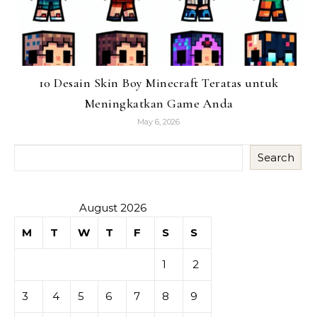
10 Desain Skin Boy Minecraft Teratas untuk
Meningkatkan Game Anda
May 6, 2026
Search
August 2026
M
T
W
T
F
S
S
1
2
3
4
5
6
7
8
9