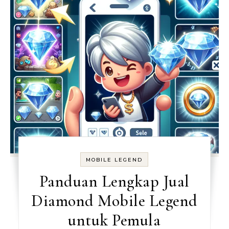
MOBILE LEGEND
Panduan Lengkap Jual
Diamond Mobile Legend
untuk Pemula