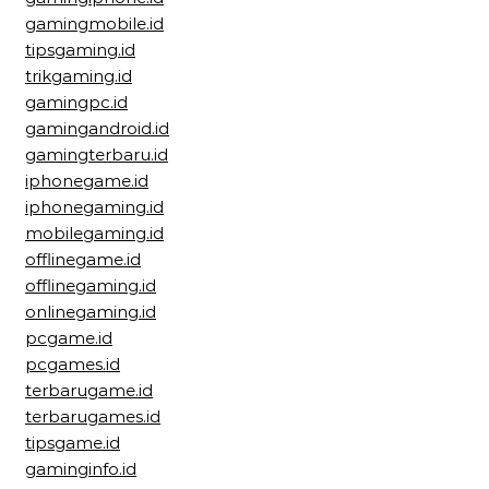
gamingmobile.id
tipsgaming.id
trikgaming.id
gamingpc.id
gamingandroid.id
gamingterbaru.id
iphonegame.id
iphonegaming.id
mobilegaming.id
offlinegame.id
offlinegaming.id
onlinegaming.id
pcgame.id
pcgames.id
terbarugame.id
terbarugames.id
tipsgame.id
gaminginfo.id