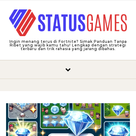
Skip to content
Ingin menang terus di Fortnite? Simak Panduan Tanpa
Ribet yang wajib kamu tahu! Lengkap dengan strategi
terbaru dan trik rahasia yang jarang dibahas.