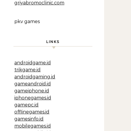
griyabromoclinic.com
pkv games
LINKS
androidgame.id
trikgame.id
androidgaming.id
gameandroid.id
gameiphone.id
iphonegames.id
gamepc.id
offlinegames.id
gamesinfo.id
mobilegames.id