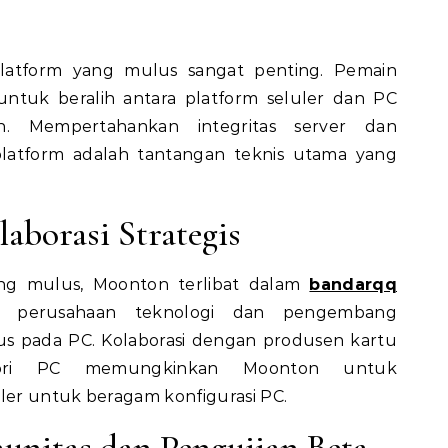
 platform yang mulus sangat penting. Pemain
uk beralih antara platform seluler dan PC
n. Mempertahankan integritas server dan
 platform adalah tantangan teknis utama yang
aborasi Strategis
ang mulus, Moonton terlibat dalam
bandarqq
an perusahaan teknologi dan pengembang
us pada PC. Kolaborasi dengan produsen kartu
sori PC memungkinkan Moonton untuk
er untuk beragam konfigurasi PC.
nitas dan Pengujian Beta