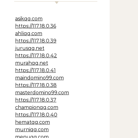
asikqq.com
https://117.18.0.36
ahliqq.com
https://117.18.0.39
jurusqq.net
https://117.18.0.42
murahqq.net
https://117.18.0.41
maindomino99.com
https://117.18.0.38
masterdomino99.com
https://117.18.0.37
championqq.com
https://117.18.0.40
hematqq.com
murniqq.com
menuqq.com