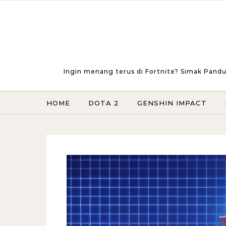
Skip to content
Ingin menang terus di Fortnite? Simak Pandu
HOME
DOTA 2
GENSHIN IMPACT