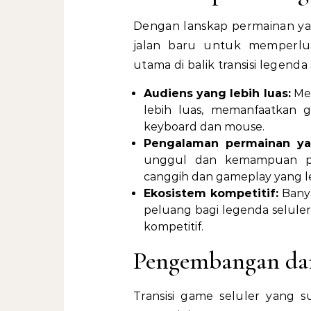
Dengan lanskap permainan ya
jalan baru untuk memperlua
utama di balik transisi legenda
Audiens yang lebih luas:
Mem
lebih luas, memanfaatkan 
keyboard dan mouse.
Pengalaman permainan yan
unggul dan kemampuan pe
canggih dan gameplay yang le
Ekosistem kompetitif:
Banya
peluang bagi legenda selule
kompetitif.
Pengembangan da
Transisi game seluler yang s