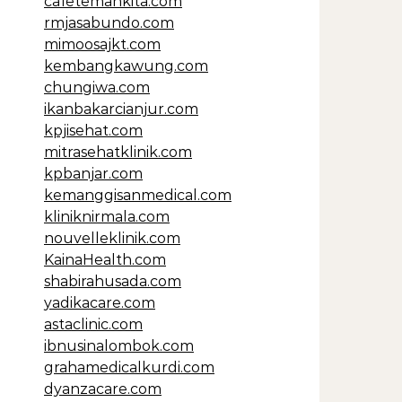
cafetemankita.com
rmjasabundo.com
mimoosajkt.com
kembangkawung.com
chungiwa.com
ikanbakarcianjur.com
kpjisehat.com
mitrasehatklinik.com
kpbanjar.com
kemanggisanmedical.com
kliniknirmala.com
nouvelleklinik.com
KainaHealth.com
shabirahusada.com
yadikacare.com
astaclinic.com
ibnusinalombok.com
grahamedicalkurdi.com
dyanzacare.com