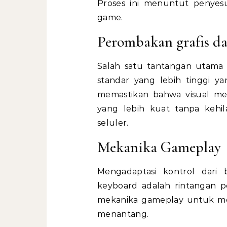
Proses ini menuntut penyesu
game.
Perombakan grafis d
Salah satu tantangan utama
standar yang lebih tinggi y
memastikan bahwa visual m
yang lebih kuat tanpa kehi
seluler.
Mekanika Gameplay
Mengadaptasi kontrol dari
keyboard adalah rintangan p
mekanika gameplay untuk me
menantang.