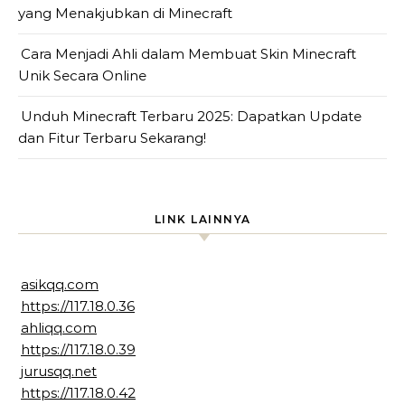
yang Menakjubkan di Minecraft
Cara Menjadi Ahli dalam Membuat Skin Minecraft
Unik Secara Online
Unduh Minecraft Terbaru 2025: Dapatkan Update
dan Fitur Terbaru Sekarang!
LINK LAINNYA
asikqq.com
https://117.18.0.36
ahliqq.com
https://117.18.0.39
jurusqq.net
https://117.18.0.42