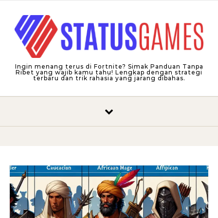
Skip to content
Ingin menang terus di Fortnite? Simak Panduan Tanpa
Ribet yang wajib kamu tahu! Lengkap dengan strategi
terbaru dan trik rahasia yang jarang dibahas.