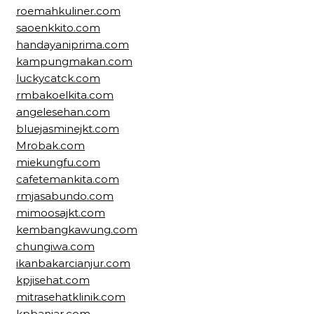
roemahkuliner.com
saoenkkito.com
handayaniprima.com
kampungmakan.com
luckycatck.com
rmbakoelkita.com
angelesehan.com
bluejasminejkt.com
Mrobak.com
miekungfu.com
cafetemankita.com
rmjasabundo.com
mimoosajkt.com
kembangkawung.com
chungiwa.com
ikanbakarcianjur.com
kpjisehat.com
mitrasehatklinik.com
kpbanjar.com