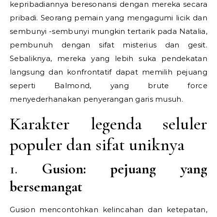
kepribadiannya beresonansi dengan mereka secara
pribadi. Seorang pemain yang mengagumi licik dan
sembunyi -sembunyi mungkin tertarik pada Natalia,
pembunuh dengan sifat misterius dan gesit.
Sebaliknya, mereka yang lebih suka pendekatan
langsung dan konfrontatif dapat memilih pejuang
seperti Balmond, yang brute force
menyederhanakan penyerangan garis musuh.
Karakter legenda seluler
populer dan sifat uniknya
1.
Gusion: pejuang yang
bersemangat
Gusion mencontohkan kelincahan dan ketepatan,