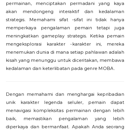
permainan, menciptakan permadani yang kaya
akan mendongeng interaktif dan kedalaman
strategis. Memahami sifat -sifat ini tidak hanya
memperkaya pengalaman pemain tetapi juga
meningkatkan gameplay strategis. Ketika pemain
mengeksplorasi karakter -karakter ini, mereka
menemukan dunia di mana setiap pahlawan adalah
kisah yang menunggu untuk diceritakan, membawa
kedalaman dan keterlibatan pada genre MOBA.
Dengan memahami dan menghargai kepribadian
unik karakter legenda seluler, pemain dapat
menavigasi kompleksitas permainan dengan lebih
baik, memastikan pengalaman yang lebih
diperkaya dan bermanfaat. Apakah Anda seorang