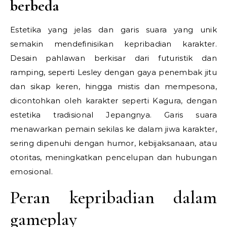
berbeda
Estetika yang jelas dan garis suara yang unik
semakin mendefinisikan kepribadian karakter.
Desain pahlawan berkisar dari futuristik dan
ramping, seperti Lesley dengan gaya penembak jitu
dan sikap keren, hingga mistis dan mempesona,
dicontohkan oleh karakter seperti Kagura, dengan
estetika tradisional Jepangnya. Garis suara
menawarkan pemain sekilas ke dalam jiwa karakter,
sering dipenuhi dengan humor, kebijaksanaan, atau
otoritas, meningkatkan pencelupan dan hubungan
emosional.
Peran kepribadian dalam
gameplay