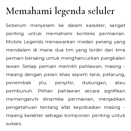
Memahami legenda seluler
Sebelum menyelam ke dalam karakter, sangat
penting untuk memahami konteks permainan.
Mobile Legends menawarkan medan perang yang
mendalam di mana dua tim yang terdiri dari lima
pemain bersaing untuk menghancurkan pangkalan
lawan. Setiap pemain memilih pahlawan, masing -
masing dengan peran khas seperti tank, petarung,
penembak jitu, penyihir, dukungan, atau
pembunuh. Pilihan pahlawan secara signifikan
memengaruhi dinamika permainan, menjadikan
pengetahuan tentang sifat kepribadian masing -
masing karakter sebagai komponen penting untuk
sukses.