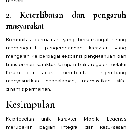
menarik.
2.
Keterlibatan dan pengaruh
masyarakat
Komunitas permainan yang bersemangat sering
memengaruhi pengembangan karakter, yang
mengarah ke berbagai ekspansi pengetahuan dan
transformasi karakter. Umpan balik reguler melalui
forum dan acara membantu pengembang
menyesuaikan pengalaman, memastikan sifat
dinamis permainan.
Kesimpulan
Kepribadian unik karakter Mobile Legends
merupakan bagian integral dari kesuksesan