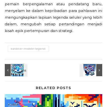
pemain berpengalaman atau pendatang baru,
menyelam ke dalam kepribadian para pahlawan ini
mengungkapkan lapisan legenda seluler yang lebih
dalam, mengubah setiap pertandingan menjadi
kisah epik pertempuran dan strategi.
karakter-mobile-legend
RELATED POSTS