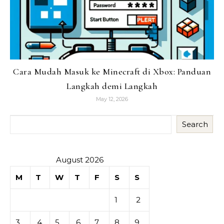
Cara Mudah Masuk ke Minecraft di Xbox: Panduan
Langkah demi Langkah
May 12, 2026
Search
August 2026
M
T
W
T
F
S
S
1
2
3
4
5
6
7
8
9