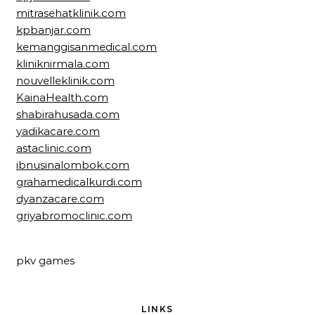
mitrasehatklinik.com
kpbanjar.com
kemanggisanmedical.com
kliniknirmala.com
nouvelleklinik.com
KainaHealth.com
shabirahusada.com
yadikacare.com
astaclinic.com
ibnusinalombok.com
grahamedicalkurdi.com
dyanzacare.com
griyabromoclinic.com
pkv games
LINKS