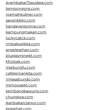
ayambakar7saudara.com
tempongpns.com
roemahkuliner.com
saoenkkito.com
handayaniprima.com
kampungmakan.com
luckycatck.com
rmbakoelkita.com
angelesehan.com
bluejasminejkt.com
Mrobak.com
miekungfu.com
cafetemankita.com
rmjasabundo.com
mimoosajkt.com
kembangkawung.com
chungiwa.com
ikanbakarcianjur.com
kpjisehat.com