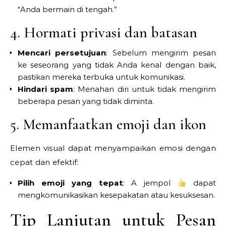
“Anda bermain di tengah.”
4. Hormati privasi dan batasan
Mencari persetujuan
: Sebelum mengirim pesan
ke seseorang yang tidak Anda kenal dengan baik,
pastikan mereka terbuka untuk komunikasi.
Hindari spam
: Menahan diri untuk tidak mengirim
beberapa pesan yang tidak diminta.
5. Memanfaatkan emoji dan ikon
Elemen visual dapat menyampaikan emosi dengan
cepat dan efektif:
Pilih emoji yang tepat
: A jempol
dapat
mengkomunikasikan kesepakatan atau kesuksesan.
Tip Lanjutan untuk Pesan