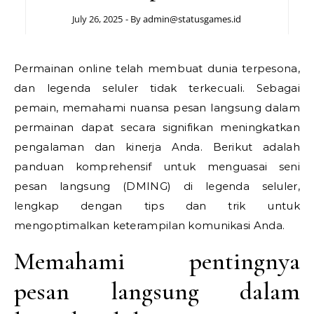
July 26, 2025
- By
admin@statusgames.id
Permainan online telah membuat dunia terpesona,
dan legenda seluler tidak terkecuali. Sebagai
pemain, memahami nuansa pesan langsung dalam
permainan dapat secara signifikan meningkatkan
pengalaman dan kinerja Anda. Berikut adalah
panduan komprehensif untuk menguasai seni
pesan langsung (DMING) di legenda seluler,
lengkap dengan tips dan trik untuk
mengoptimalkan keterampilan komunikasi Anda.
Memahami pentingnya
pesan langsung dalam