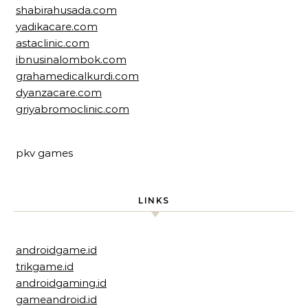
shabirahusada.com
yadikacare.com
astaclinic.com
ibnusinalombok.com
grahamedicalkurdi.com
dyanzacare.com
griyabromoclinic.com
pkv games
LINKS
androidgame.id
trikgame.id
androidgaming.id
gameandroid.id