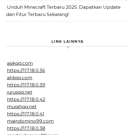
Unduh Minecraft Terbaru 2025: Dapatkan Update
dan Fitur Terbaru Sekarang!
LINK LAINNYA
asikqq.com
https://117.18.0.36
ahliqq.com
https://117.18.0.39
jurusqq.net
https://117.18.0.42
murahqq.net
https://117.18.0.41
maindomino99.com
https://117.18.0.38