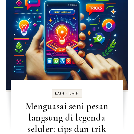
LAIN - LAIN
Menguasai seni pesan
langsung di legenda
seluler: tips dan trik