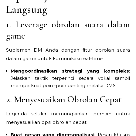
Langsung
1. Leverage obrolan suara dalam
game
Suplemen DM Anda dengan fitur obrolan suara
dalam game untuk komunikasi real-time:
Mengoordinasikan strategi yang kompleks
:
Jelaskan taktik terperinci secara vokal sambil
memperkuat poin -poin penting melalui DMS.
2. Menyesuaikan Obrolan Cepat
Legenda seluler memungkinkan pemain untuk
menyesuaikan opsi obrolan cepat:
Buat pesan yang dipersonalisasi
: Pesan khusus