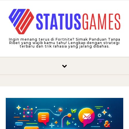
Skip to content
Ingin menang terus di Fortnite? Simak Panduan Tanpa
Ribet yang wajib kamu tahu! Lengkap dengan strategi
terbaru dan trik rahasia yang jarang dibahas.