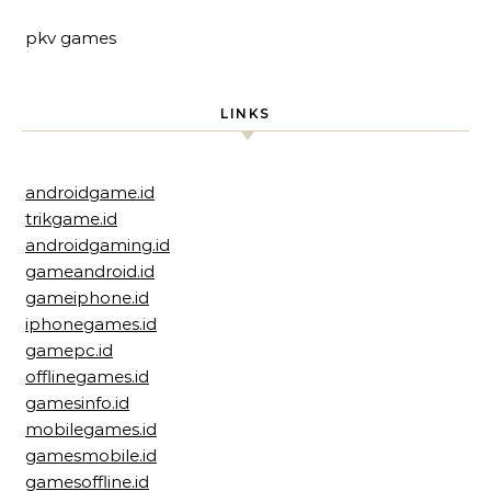
pkv games
LINKS
androidgame.id
trikgame.id
androidgaming.id
gameandroid.id
gameiphone.id
iphonegames.id
gamepc.id
offlinegames.id
gamesinfo.id
mobilegames.id
gamesmobile.id
gamesoffline.id