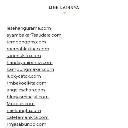
LINK LAINNYA
lesehangurame.com
ayambakar7saudara.com
tempongpns.com
roemahkuliner.com
saoenkkito.com
handayaniprima.com
kampungmakan.com
luckycatck.com
rmbakoelkita.com
angelesehan.com
bluejasminejkt.com
Mrobak.com
miekungfu.com
cafetemankita.com
rmjasabundo.com