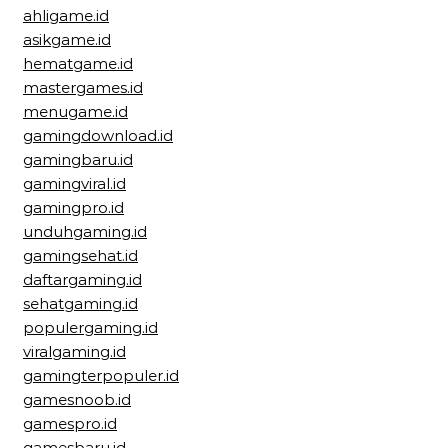
ahligame.id
asikgame.id
hematgame.id
mastergames.id
menugame.id
gamingdownload.id
gamingbaru.id
gamingviral.id
gamingpro.id
unduhgaming.id
gamingsehat.id
daftargaming.id
sehatgaming.id
populergaming.id
viralgaming.id
gamingterpopuler.id
gamesnoob.id
gamespro.id
gamesbaru.id