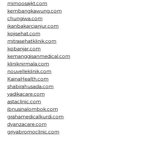
mimoosajkt.com
kembangkawung.com
chungiwa.com
ikanbakarcianjur.com
kpjisehat.com
mitrasehatklinik.com
kpbanjar.com
kemanggisanmedical.com
kliniknirmala.com
nouvelleklinik.com
KainaHealth.com
shabirahusada.com
yadikacare.com
astaclinic.com
ibnusinalombok.com
grahamedicalkurdi.com
dyanzacare.com
griyabromoclinic.com