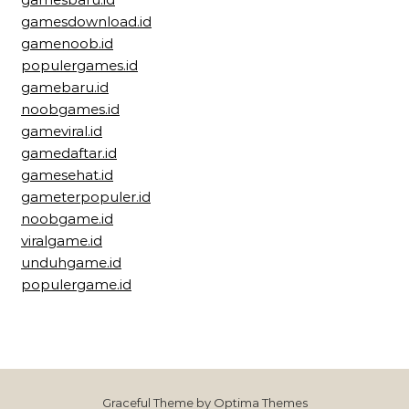
gamesdownload.id
gamenoob.id
populergames.id
gamebaru.id
noobgames.id
gameviral.id
gamedaftar.id
gamesehat.id
gameterpopuler.id
noobgame.id
viralgame.id
unduhgame.id
populergame.id
Graceful Theme by
Optima Themes