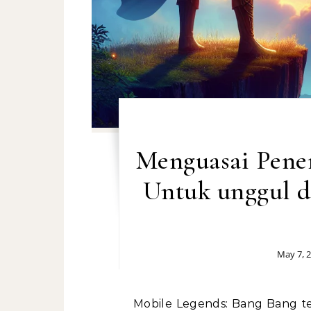
Menguasai Penem
Untuk unggul 
May 7, 
Mobile Legends: Bang Bang telah menarik perhatian jutaan orang di seluruh