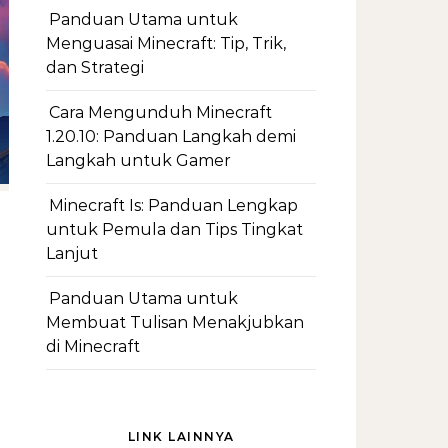
Panduan Utama untuk
Menguasai Minecraft: Tip, Trik,
dan Strategi
Cara Mengunduh Minecraft
1.20.10: Panduan Langkah demi
Langkah untuk Gamer
Minecraft Is: Panduan Lengkap
untuk Pemula dan Tips Tingkat
Lanjut
Panduan Utama untuk
Membuat Tulisan Menakjubkan
di Minecraft
LINK LAINNYA