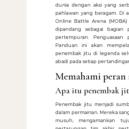
dunia dengan aksi yang serb
pahlawan yang beragam. Di a
Online Battle Arena (MOBA)
dipandang sebagai bagian
pertempuran. Penguasaan p
Panduan ini akan mempelaj
penembak jitu di legenda se
abadi pada setiap pertandinga
Memahami peran s
Apa itu penembak ji
Penembak jitu menjadi sumbe
dalam permainan. Mereka san
musuh, mengamankan tuj
pertarungan tim akhir per