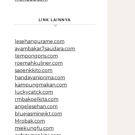
LINK LAINNYA
lesehangurame.com
ayambakar7saudara.com
tempongpns.com
roemahkuliner.com
saoenkkito.com
handayaniprima.com
kampungmakan.com
luckycatck.com
rmbakoelkita.com
angelesehan.com
bluejasminejkt.com
Mrobak.com
miekungfu.com