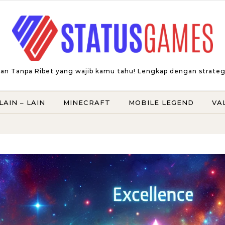
an Tanpa Ribet yang wajib kamu tahu! Lengkap dengan strategi t
LAIN – LAIN
MINECRAFT
MOBILE LEGEND
VA