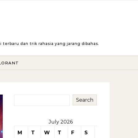
erbaru dan trik rahasia yang jarang dibahas.
LORANT
Search
July 2026
M
T
W
T
F
S
S