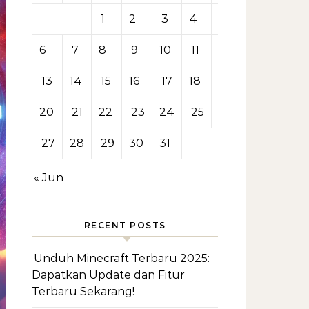
1
2
3
4
5
6
7
8
9
10
11
12
13
14
15
16
17
18
19
20
21
22
23
24
25
26
27
28
29
30
31
« Jun
RECENT POSTS
Unduh Minecraft Terbaru 2025:
Dapatkan Update dan Fitur
Terbaru Sekarang!