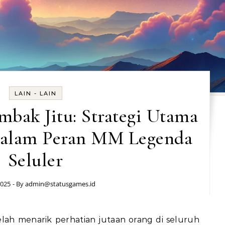
LAIN - LAIN
bak Jitu: Strategi Utama
dalam Peran MM Legenda
Seluler
2025
- By
admin@statusgames.id