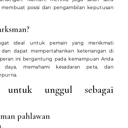
, membuat posisi dan pengambilan keputusan
arksman?
ngat ideal untuk pemain yang menikmati
i dan dapat mempertahankan ketenangan di
 peran ini bergantung pada kemampuan Anda
 daya, memahami kesadaran peta, dan
mpurna.
a untuk unggul sebagai
haman pahlawan