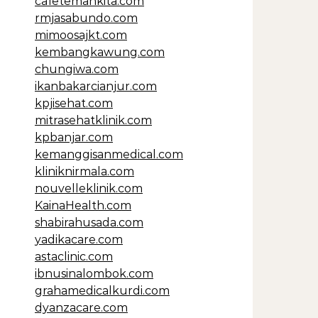
cafetemankita.com
rmjasabundo.com
mimoosajkt.com
kembangkawung.com
chungiwa.com
ikanbakarcianjur.com
kpjisehat.com
mitrasehatklinik.com
kpbanjar.com
kemanggisanmedical.com
kliniknirmala.com
nouvelleklinik.com
KainaHealth.com
shabirahusada.com
yadikacare.com
astaclinic.com
ibnusinalombok.com
grahamedicalkurdi.com
dyanzacare.com