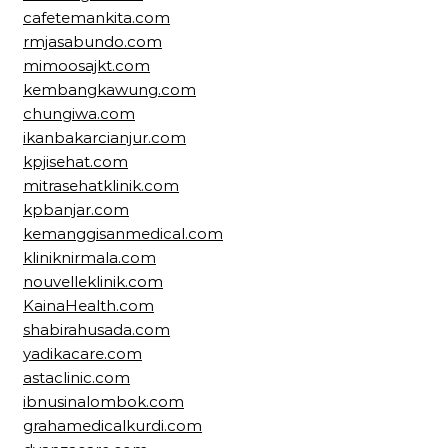
cafetemankita.com
rmjasabundo.com
mimoosajkt.com
kembangkawung.com
chungiwa.com
ikanbakarcianjur.com
kpjisehat.com
mitrasehatklinik.com
kpbanjar.com
kemanggisanmedical.com
kliniknirmala.com
nouvelleklinik.com
KainaHealth.com
shabirahusada.com
yadikacare.com
astaclinic.com
ibnusinalombok.com
grahamedicalkurdi.com