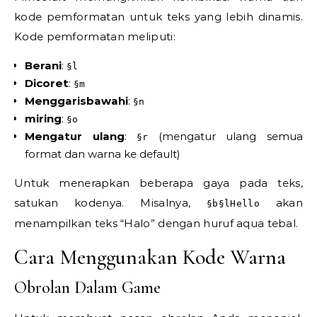
kode pemformatan untuk teks yang lebih dinamis.
Kode pemformatan meliputi:
Berani
:
§l
Dicoret
:
§m
Menggarisbawahi
:
§n
miring
:
§o
Mengatur ulang
:
(mengatur ulang semua
§r
format dan warna ke default)
Untuk menerapkan beberapa gaya pada teks,
satukan kodenya. Misalnya,
akan
§b§lHello
menampilkan teks “Halo” dengan huruf aqua tebal.
Cara Menggunakan Kode Warna
Obrolan Dalam Game