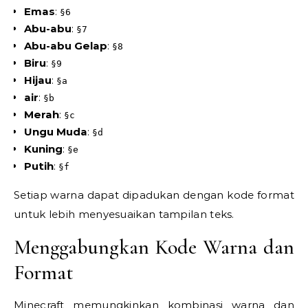
Emas
:
§6
Abu-abu
:
§7
Abu-abu Gelap
:
§8
Biru
:
§9
Hijau
:
§a
air
:
§b
Merah
:
§c
Ungu Muda
:
§d
Kuning
:
§e
Putih
:
§f
Setiap warna dapat dipadukan dengan kode format
untuk lebih menyesuaikan tampilan teks.
Menggabungkan Kode Warna dan
Format
Minecraft memungkinkan kombinasi warna dan