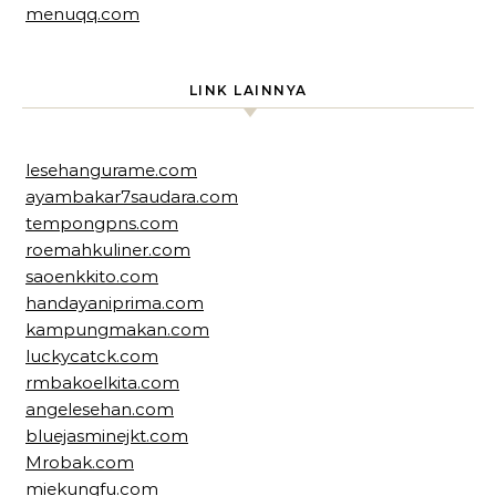
menuqq.com
LINK LAINNYA
lesehangurame.com
ayambakar7saudara.com
tempongpns.com
roemahkuliner.com
saoenkkito.com
handayaniprima.com
kampungmakan.com
luckycatck.com
rmbakoelkita.com
angelesehan.com
bluejasminejkt.com
Mrobak.com
miekungfu.com