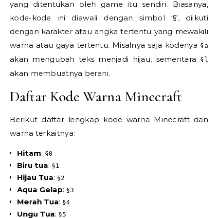
yang ditentukan oleh game itu sendiri. Biasanya,
kode-kode ini diawali dengan simbol ‘§’, diikuti
dengan karakter atau angka tertentu yang mewakili
warna atau gaya tertentu. Misalnya saja kodenya
§a
akan mengubah teks menjadi hijau, sementara
§l
akan membuatnya berani.
Daftar Kode Warna Minecraft
Berikut daftar lengkap kode warna Minecraft dan
warna terkaitnya:
Hitam
:
§0
Biru tua
:
§1
Hijau Tua
:
§2
Aqua Gelap
:
§3
Merah Tua
:
§4
Ungu Tua
:
§5