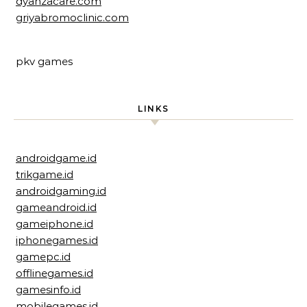
dyanzacare.com
griyabromoclinic.com
pkv games
LINKS
androidgame.id
trikgame.id
androidgaming.id
gameandroid.id
gameiphone.id
iphonegames.id
gamepc.id
offlinegames.id
gamesinfo.id
mobilegames.id