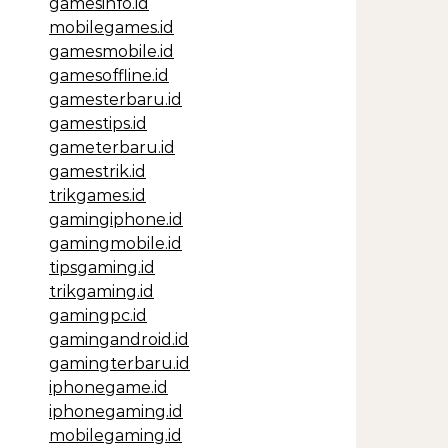
gamesinfo.id
mobilegames.id
gamesmobile.id
gamesoffline.id
gamesterbaru.id
gamestips.id
gameterbaru.id
gamestrik.id
trikgames.id
gamingiphone.id
gamingmobile.id
tipsgaming.id
trikgaming.id
gamingpc.id
gamingandroid.id
gamingterbaru.id
iphonegame.id
iphonegaming.id
mobilegaming.id