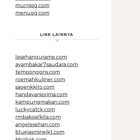
murniqq.com
menuqq.com
LINK LAINNYA
lesehangurame.com
ayambakar7saudara.com
tempongpns.com
roemahkuliner.com
saoenkkito.com
handayaniprima.com
kampungmakan.com
luckycatck.com
rmbakoelkita.com
angelesehan.com
bluejasminejkt.com
Mrobak.com