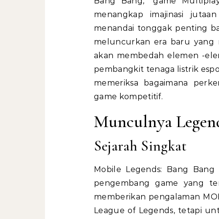
Bang Bang,” game Multipla
menangkap imajinasi jutaa
menandai tonggak penting ba
meluncurkan era baru yang me
akan membedah elemen -elem
pembangkit tenaga listrik esp
memeriksa bagaimana perk
game kompetitif.
Munculnya Legenda
Sejarah Singkat
Mobile Legends: Bang Bang 
pengembang game yang terke
memberikan pengalaman MOBA 
League of Legends, tetapi un