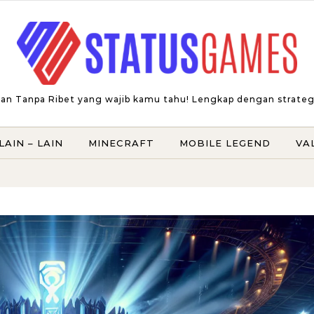
an Tanpa Ribet yang wajib kamu tahu! Lengkap dengan strategi t
LAIN – LAIN
MINECRAFT
MOBILE LEGEND
VA