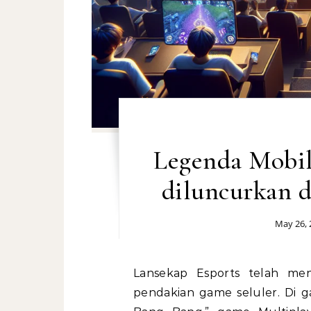
Legenda Mobile
diluncurkan 
May 26, 
Lansekap Esports telah mengalami transformasi dinamis, didukung oleh
pendakian game seluler. Di ga