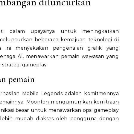
embangan diluncurkan
ti dalam upayanya untuk meningkatkan
eluncurkan beberapa kemajuan teknologi di
 ini menyaksikan pengenalan grafik yang
ertenaga AI, menawarkan pemain wawasan yang
 strategi gameplay.
an pemain
rhasilan Mobile Legends adalah komitmennya
emainnya. Moonton mengumumkan kemitraan
ikasi besar untuk menawarkan opsi gameplay
lebih mudah diakses oleh pengguna dengan