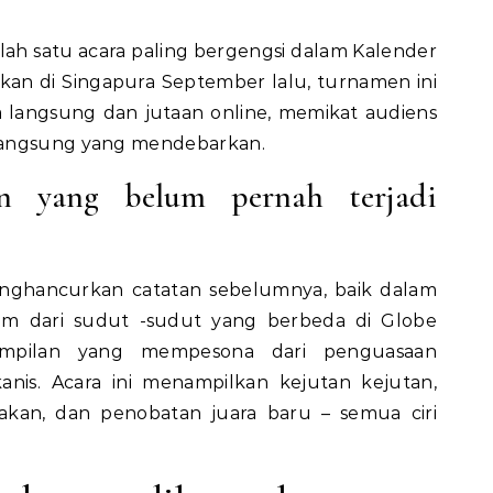
ah satu acara paling bergengsi dalam Kalender
kan di Singapura September lalu, turnamen ini
a langsung dan jutaan online, memikat audiens
langsung yang mendebarkan.
an yang belum pernah terjadi
enghancurkan catatan sebelumnya, baik dalam
 Tim dari sudut -sudut yang berbeda di Globe
ampilan yang mempesona dari penguasaan
anis. Acara ini menampilkan kejutan kejutan,
an, dan penobatan juara baru – semua ciri