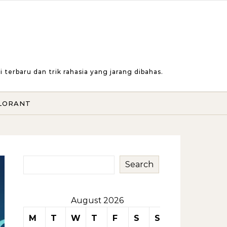
erbaru dan trik rahasia yang jarang dibahas.
LORANT
Search
August 2026
M
T
W
T
F
S
S