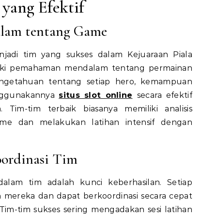
yang Efektif
lam tentang Game
adi tim yang sukses dalam Kejuaraan Piala
liki pemahaman mendalam tentang permainan
pengetahuan tentang setiap hero, kemampuan
nggunakannya
situs slot online
secara efektif
 Tim-tim terbaik biasanya memiliki analisis
me dan melakukan latihan intensif dengan
oordinasi Tim
dalam tim adalah kunci keberhasilan. Setiap
 mereka dan dapat berkoordinasi secara cepat
Tim-tim sukses sering mengadakan sesi latihan