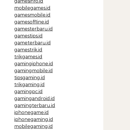
gamesinfo.id
mobilegames.id
gamesmobile.id
gamesoffline.id
gamesterbaru.id
gamestips.id
gameterbaru.id
gamestrik.id
trikgames.id
gamingiphone.id
gamingmobile.id
tipsgaming.id
trikgaming.id
gamingpc.id
gamingandroid.id
gamingterbaru.id
iphonegame.id
iphonegaming.id
mobilegaming.id