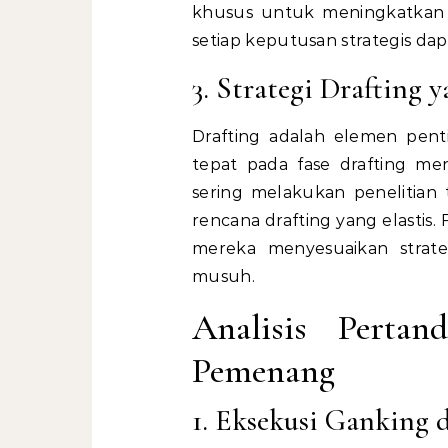
khusus untuk meningkatkan 
setiap keputusan strategis dap
3. Strategi Drafting 
Drafting adalah elemen pent
tepat pada fase drafting me
sering melakukan penelitian
rencana drafting yang elastis
mereka menyesuaikan strate
musuh.
Analisis Perta
Pemenang
1. Eksekusi Ganking 