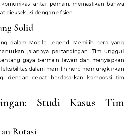
komunikasi antar pemain, memastikan bahwa
at dieksekusi dengan efisien.
yang Solid
ing dalam Mobile Legend. Memilih hero yang
nentukan jalannya pertandingan. Tim unggul
 tentang gaya bermain lawan dan menyiapkan
. Fleksibilitas dalam memilih hero memungkinkan
gi dengan cepat berdasarkan komposisi tim
ndingan: Studi Kasus Tim
dan Rotasi