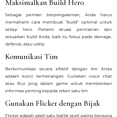
Maksimalkan Build Hero
Sebagai pemain berpengalaman, Anda harus
memahami cara membuat “build” optimal untuk
setiap hero. Pahami situasi permainan dan
sesuaikan build Anda, baik itu fokus pada damage,
defense, atau utility.
Komunikasi Tim
Berkomunikasi secara efektif dengan tim Anda
adalah kunci kemenangan. Gunakan voice chat
atau fitur ping dalam game untuk memberikan
informasi penting kepada rekan satu tim.
Gunakan Flicker dengan Bijak
Flicker adalah salah satu battle spell paling berguna