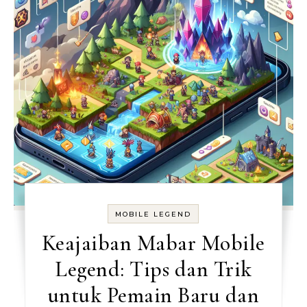
MOBILE LEGEND
Keajaiban Mabar Mobile
Legend: Tips dan Trik
untuk Pemain Baru dan