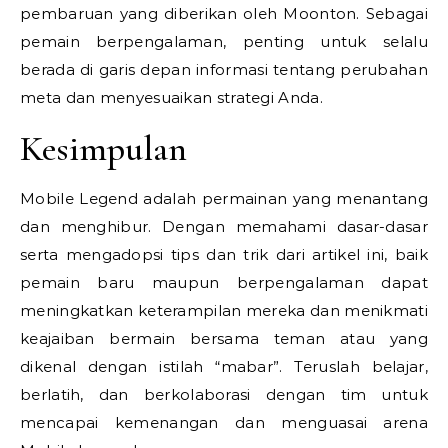
pembaruan yang diberikan oleh Moonton. Sebagai
pemain berpengalaman, penting untuk selalu
berada di garis depan informasi tentang perubahan
meta dan menyesuaikan strategi Anda.
Kesimpulan
Mobile Legend adalah permainan yang menantang
dan menghibur. Dengan memahami dasar-dasar
serta mengadopsi tips dan trik dari artikel ini, baik
pemain baru maupun berpengalaman dapat
meningkatkan keterampilan mereka dan menikmati
keajaiban bermain bersama teman atau yang
dikenal dengan istilah “mabar”. Teruslah belajar,
berlatih, dan berkolaborasi dengan tim untuk
mencapai kemenangan dan menguasai arena