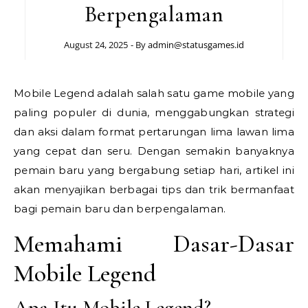
Berpengalaman
August 24, 2025
- By
admin@statusgames.id
Mobile Legend adalah salah satu game mobile yang
paling populer di dunia, menggabungkan strategi
dan aksi dalam format pertarungan lima lawan lima
yang cepat dan seru. Dengan semakin banyaknya
pemain baru yang bergabung setiap hari, artikel ini
akan menyajikan berbagai tips dan trik bermanfaat
bagi pemain baru dan berpengalaman.
Memahami Dasar-Dasar
Mobile Legend
Apa Itu Mobile Legend?