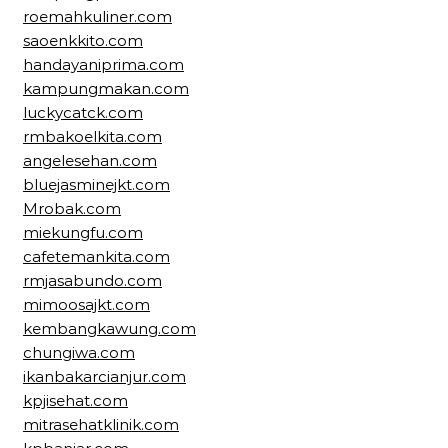
roemahkuliner.com
saoenkkito.com
handayaniprima.com
kampungmakan.com
luckycatck.com
rmbakoelkita.com
angelesehan.com
bluejasminejkt.com
Mrobak.com
miekungfu.com
cafetemankita.com
rmjasabundo.com
mimoosajkt.com
kembangkawung.com
chungiwa.com
ikanbakarcianjur.com
kpjisehat.com
mitrasehatklinik.com