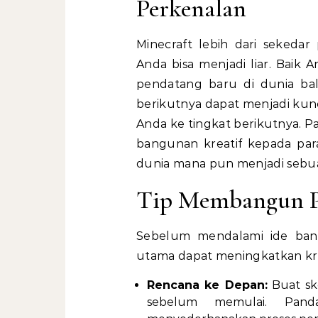
Perkenalan
Minecraft lebih dari sekedar 
Anda bisa menjadi liar. Bai
pendatang baru di dunia ba
berikutnya dapat menjadi kun
Anda ke tingkat berikutnya. P
bangunan kreatif kepada pa
dunia mana pun menjadi sebu
Tip Membangun P
Sebelum mendalami ide bang
utama dapat meningkatkan krea
Rencana ke Depan:
Buat sk
sebelum memulai. Pan