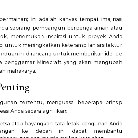
permainan; ini adalah kanvas tempat imajinasi
k Anda seorang pembangun berpengalaman atau
lok, menemukan inspirasi untuk proyek Anda
ci untuk meningkatkan keterampilan arsitektur
anduan ini dirancang untuk memberikan ide-ide
ra penggemar Minecraft yang akan mengubah
ah mahakarya.
enting
unan tertentu, menguasai beberapa prinsip
si Anda secara signifikan:
etsa atau bayangkan tata letak bangunan Anda
dangan ke depan ini dapat membantu