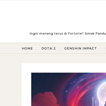
Skip to content
Ingin menang terus di Fortnite? Simak Pandu
HOME
DOTA 2
GENSHIN IMPACT