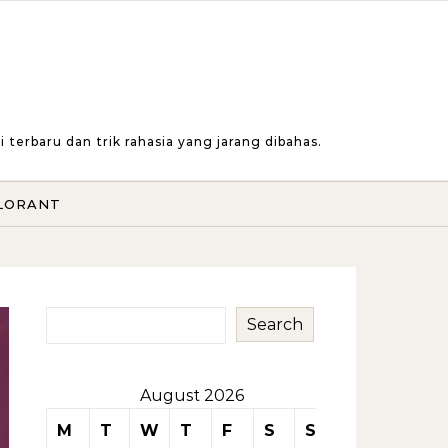
erbaru dan trik rahasia yang jarang dibahas.
LORANT
Search
August 2026
M
T
W
T
F
S
S