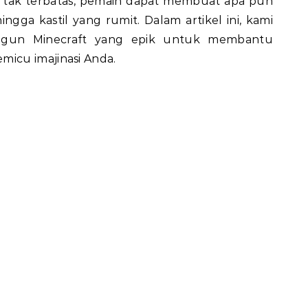
 tak terbatas, pemain dapat membuat apa pun
ngga kastil yang rumit. Dalam artikel ini, kami
ngun Minecraft yang epik untuk membantu
icu imajinasi Anda.