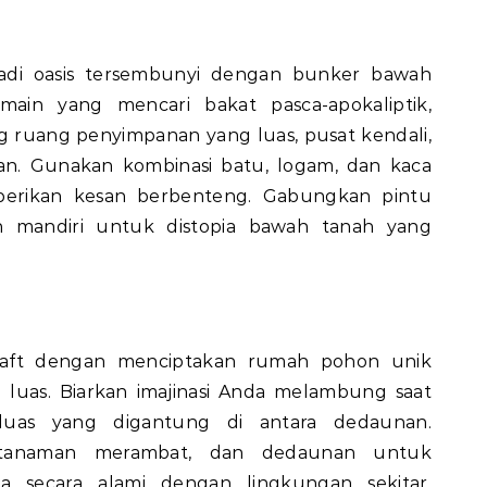
di oasis tersembunyi dengan bunker bawah
ain yang mencari bakat pasca-apokaliptik,
 ruang penyimpanan yang luas, pusat kendali,
n. Gunakan kombinasi batu, logam, dan kaca
erikan kesan berbenteng. Gabungkan pintu
n mandiri untuk distopia bawah tanah yang
craft dengan menciptakan rumah pohon unik
 luas. Biarkan imajinasi Anda melambung saat
luas yang digantung di antara dedaunan.
 tanaman merambat, dan dedaunan untuk
secara alami dengan lingkungan sekitar.