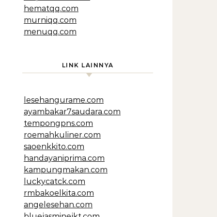
hematqq.com
murniqq.com
menuqq.com
LINK LAINNYA
lesehangurame.com
ayambakar7saudara.com
tempongpns.com
roemahkuliner.com
saoenkkito.com
handayaniprima.com
kampungmakan.com
luckycatck.com
rmbakoelkita.com
angelesehan.com
bluejasminejkt.com