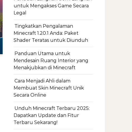
untuk Mengakses Game Secara
Legal
Tingkatkan Pengalaman
Minecraft 1.20.1 Anda: Paket
Shader Teratas untuk Diunduh
Panduan Utama untuk
Mendesain Ruang Interior yang
Menakjubkan di Minecraft
Cara Menjadi Ahli dalam
Membuat Skin Minecraft Unik
Secara Online
Unduh Minecraft Terbaru 2025:
Dapatkan Update dan Fitur
Terbaru Sekarang!