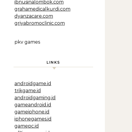
ibnusinalombok.com
grahamedicalkurdi.com
dyanzacare.com
griyabromoclinic.com
pkv games
LINKS
androidgame.id
trikgame.id
androidgaming.id
gameandroid.id
gameiphone.id
iphonegames.id
gamepc.id