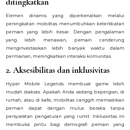
ditingkatkan
Elemen dinamis yang diperkenalkan melalui
peningkatan mobilitas menumbuhkan keterlibatan
pemain yang lebih besar. Dengan pengalaman
yang lebih menawan, pemain cenderung
menginvestasikan lebih banyak waktu dalam
permainan, meningkatkan interaksi komunitas.
2. Aksesibilitas dan inklusivitas
Hyper Mobile Legends membuat game lebih
mudah diakses. Apakah Anda sedang bepergian, di
rumah, atau di kafe, mobilitas canggih memastikan
pemain dapat dengan mulus beraksi tanpa
persyaratan pengaturan yang rumit. Inklusivitas ini
membuka pintu bagi demografi pemain yang