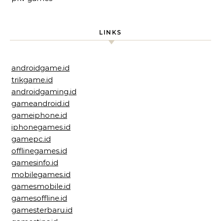
LINKS
androidgame.id
trikgame.id
androidgaming.id
gameandroid.id
gameiphone.id
iphonegames.id
gamepc.id
offlinegames.id
gamesinfo.id
mobilegames.id
gamesmobile.id
gamesoffline.id
gamesterbaru.id