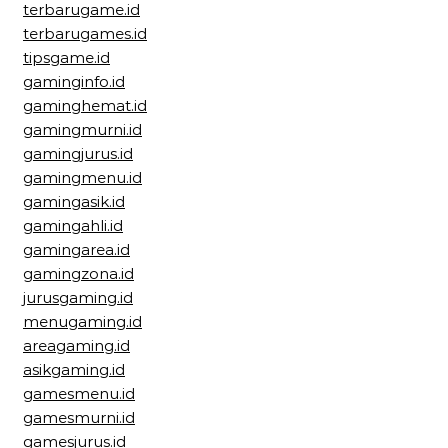
terbarugame.id
terbarugames.id
tipsgame.id
gaminginfo.id
gaminghemat.id
gamingmurni.id
gamingjurus.id
gamingmenu.id
gamingasik.id
gamingahli.id
gamingarea.id
gamingzona.id
jurusgaming.id
menugaming.id
areagaming.id
asikgaming.id
gamesmenu.id
gamesmurni.id
gamesjurus.id