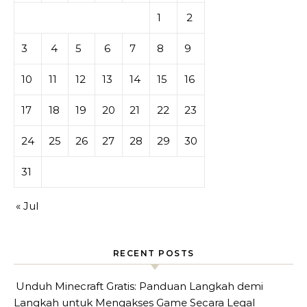
1
2
3
4
5
6
7
8
9
10
11
12
13
14
15
16
17
18
19
20
21
22
23
24
25
26
27
28
29
30
31
« Jul
RECENT POSTS
Unduh Minecraft Gratis: Panduan Langkah demi
Langkah untuk Mengakses Game Secara Legal