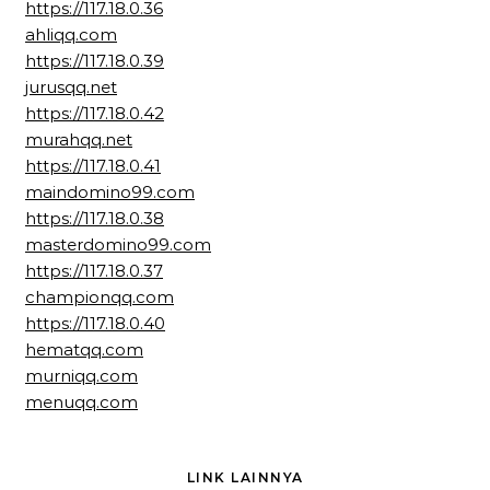
https://117.18.0.36
ahliqq.com
https://117.18.0.39
jurusqq.net
https://117.18.0.42
murahqq.net
https://117.18.0.41
maindomino99.com
https://117.18.0.38
masterdomino99.com
https://117.18.0.37
championqq.com
https://117.18.0.40
hematqq.com
murniqq.com
menuqq.com
LINK LAINNYA