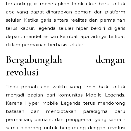
tertandingi, ia menetapkan tolok ukur baru untuk
apa yang dapat diharapkan pemain dari platform
seluler. Ketika garis antara realitas dan permainan
terus kabur, legenda seluler hiper berdiri di garis
depan, mendefinisikan kembali apa artinya terlibat
dalam permainan berbasis seluler.
Bergabunglah dengan
revolusi
Tidak pernah ada waktu yang lebih baik untuk
menjadi bagian dari komunitas Mobile Legends.
Karena Hyper Mobile Legends terus mendorong
batasan dan menciptakan paradigma baru
permainan, pemain, dan penggemar yang sama -
sama didorong untuk bergabung dengan revolusi