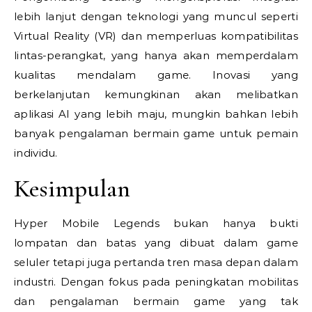
lebih lanjut dengan teknologi yang muncul seperti
Virtual Reality (VR) dan memperluas kompatibilitas
lintas-perangkat, yang hanya akan memperdalam
kualitas mendalam game. Inovasi yang
berkelanjutan kemungkinan akan melibatkan
aplikasi AI yang lebih maju, mungkin bahkan lebih
banyak pengalaman bermain game untuk pemain
individu.
Kesimpulan
Hyper Mobile Legends bukan hanya bukti
lompatan dan batas yang dibuat dalam game
seluler tetapi juga pertanda tren masa depan dalam
industri. Dengan fokus pada peningkatan mobilitas
dan pengalaman bermain game yang tak