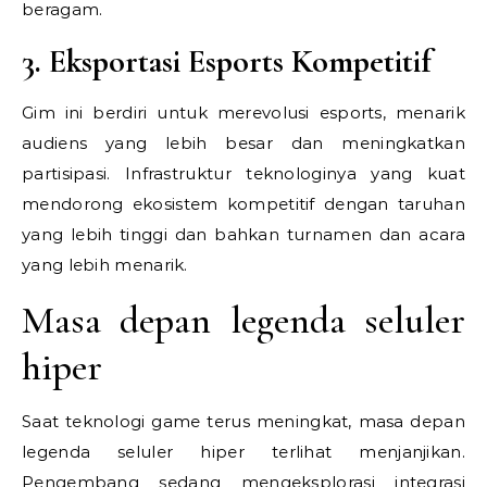
beragam.
3. Eksportasi Esports Kompetitif
Gim ini berdiri untuk merevolusi esports, menarik
audiens yang lebih besar dan meningkatkan
partisipasi. Infrastruktur teknologinya yang kuat
mendorong ekosistem kompetitif dengan taruhan
yang lebih tinggi dan bahkan turnamen dan acara
yang lebih menarik.
Masa depan legenda seluler
hiper
Saat teknologi game terus meningkat, masa depan
legenda seluler hiper terlihat menjanjikan.
Pengembang sedang mengeksplorasi integrasi