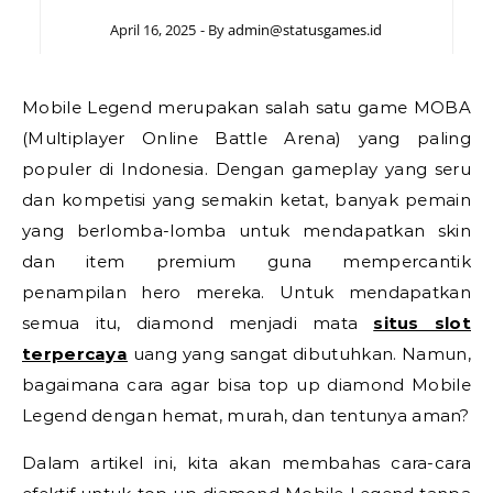
April 16, 2025
- By
admin@statusgames.id
Mobile Legend merupakan salah satu game MOBA
(Multiplayer Online Battle Arena) yang paling
populer di Indonesia. Dengan gameplay yang seru
dan kompetisi yang semakin ketat, banyak pemain
yang berlomba-lomba untuk mendapatkan skin
dan item premium guna mempercantik
penampilan hero mereka. Untuk mendapatkan
semua itu, diamond menjadi mata
situs slot
terpercaya
uang yang sangat dibutuhkan. Namun,
bagaimana cara agar bisa top up diamond Mobile
Legend dengan hemat, murah, dan tentunya aman?
Dalam artikel ini, kita akan membahas cara-cara