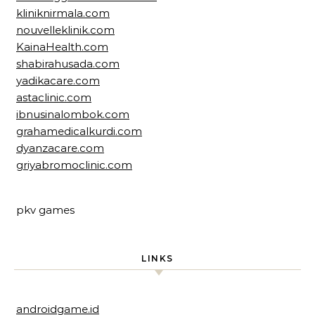
kliniknirmala.com
nouvelleklinik.com
KainaHealth.com
shabirahusada.com
yadikacare.com
astaclinic.com
ibnusinalombok.com
grahamedicalkurdi.com
dyanzacare.com
griyabromoclinic.com
pkv games
LINKS
androidgame.id