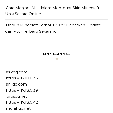
Cara Menjadi Ahli dalam Membuat Skin Minecraft
Unik Secara Online
Unduh Minecraft Terbaru 2025: Dapatkan Update
dan Fitur Terbaru Sekarang!
LINK LAINNYA
asikqq.com
https://117.18.0.36
ahliqq.com
https://117.18.0.39
jurusqq.net
https://117.18.0.42
murahqq.net