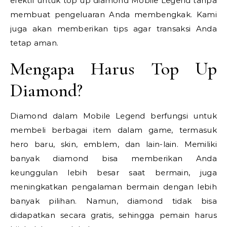
efektif untuk top up diamond Mobile Legend tanpa
membuat pengeluaran Anda membengkak. Kami
juga akan memberikan tips agar transaksi Anda
tetap aman.
Mengapa Harus Top Up
Diamond?
Diamond dalam Mobile Legend berfungsi untuk
membeli berbagai item dalam game, termasuk
hero baru, skin, emblem, dan lain-lain. Memiliki
banyak diamond bisa memberikan Anda
keunggulan lebih besar saat bermain, juga
meningkatkan pengalaman bermain dengan lebih
banyak pilihan. Namun, diamond tidak bisa
didapatkan secara gratis, sehingga pemain harus