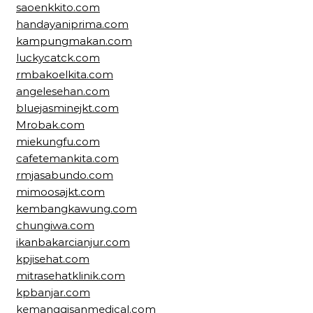
saoenkkito.com
handayaniprima.com
kampungmakan.com
luckycatck.com
rmbakoelkita.com
angelesehan.com
bluejasminejkt.com
Mrobak.com
miekungfu.com
cafetemankita.com
rmjasabundo.com
mimoosajkt.com
kembangkawung.com
chungiwa.com
ikanbakarcianjur.com
kpjisehat.com
mitrasehatklinik.com
kpbanjar.com
kemanggisanmedical.com