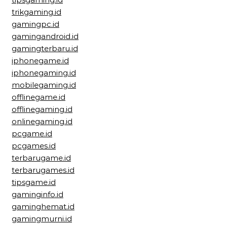
trikgaming.id
gamingpc.id
gamingandroid.id
gamingterbaru.id
iphonegame.id
iphonegaming.id
mobilegaming.id
offlinegame.id
offlinegaming.id
onlinegaming.id
pcgame.id
pcgames.id
terbarugame.id
terbarugames.id
tipsgame.id
gaminginfo.id
gaminghemat.id
gamingmurni.id