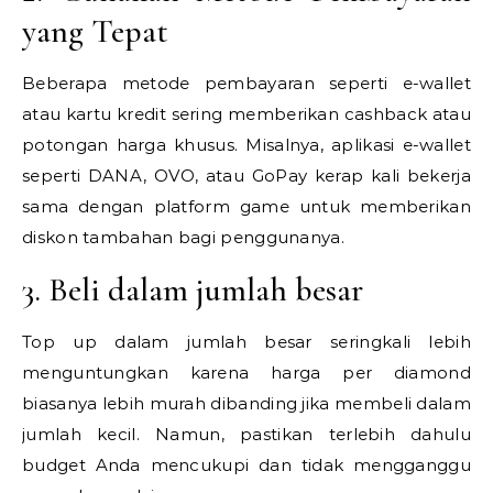
yang Tepat
Beberapa metode pembayaran seperti e-wallet
atau kartu kredit sering memberikan cashback atau
potongan harga khusus. Misalnya, aplikasi e-wallet
seperti DANA, OVO, atau GoPay kerap kali bekerja
sama dengan platform game untuk memberikan
diskon tambahan bagi penggunanya.
3. Beli dalam jumlah besar
Top up dalam jumlah besar seringkali lebih
menguntungkan karena harga per diamond
biasanya lebih murah dibanding jika membeli dalam
jumlah kecil. Namun, pastikan terlebih dahulu
budget Anda mencukupi dan tidak mengganggu