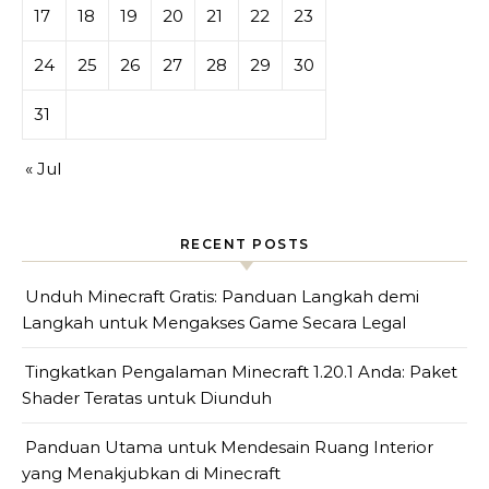
17
18
19
20
21
22
23
24
25
26
27
28
29
30
31
« Jul
RECENT POSTS
Unduh Minecraft Gratis: Panduan Langkah demi
Langkah untuk Mengakses Game Secara Legal
Tingkatkan Pengalaman Minecraft 1.20.1 Anda: Paket
Shader Teratas untuk Diunduh
Panduan Utama untuk Mendesain Ruang Interior
yang Menakjubkan di Minecraft