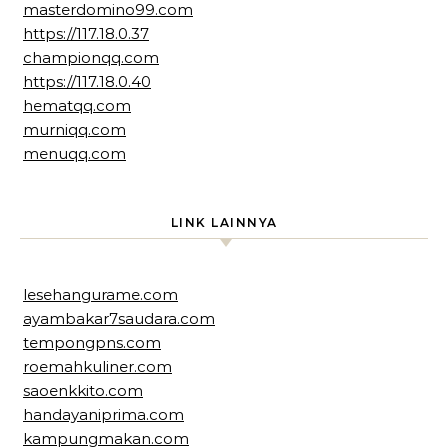
masterdomino99.com
https://117.18.0.37
championqq.com
https://117.18.0.40
hematqq.com
murniqq.com
menuqq.com
LINK LAINNYA
lesehangurame.com
ayambakar7saudara.com
tempongpns.com
roemahkuliner.com
saoenkkito.com
handayaniprima.com
kampungmakan.com