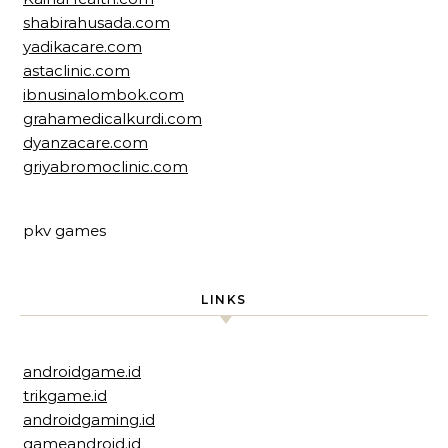
shabirahusada.com
yadikacare.com
astaclinic.com
ibnusinalombok.com
grahamedicalkurdi.com
dyanzacare.com
griyabromoclinic.com
pkv games
LINKS
androidgame.id
trikgame.id
androidgaming.id
gameandroid.id