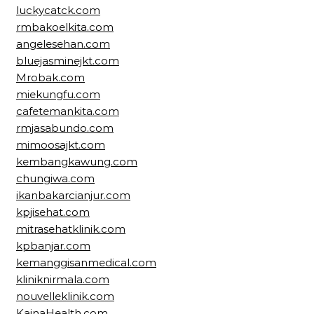
luckycatck.com
rmbakoelkita.com
angelesehan.com
bluejasminejkt.com
Mrobak.com
miekungfu.com
cafetemankita.com
rmjasabundo.com
mimoosajkt.com
kembangkawung.com
chungiwa.com
ikanbakarcianjur.com
kpjisehat.com
mitrasehatklinik.com
kpbanjar.com
kemanggisanmedical.com
kliniknirmala.com
nouvelleklinik.com
KainaHealth.com