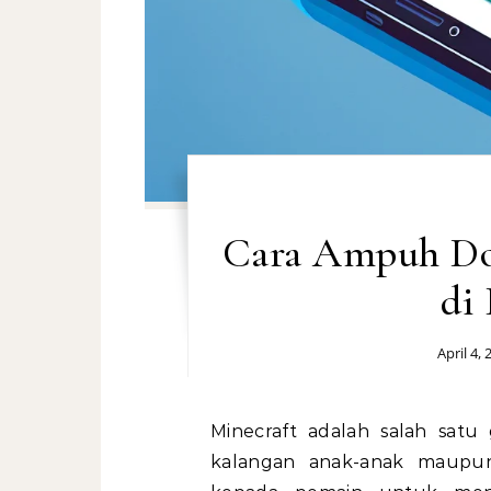
Cara Ampuh Do
di
April 4, 
Minecraft adalah salah satu game yang sangat populer di dunia, baik di
kalangan anak-anak maupu