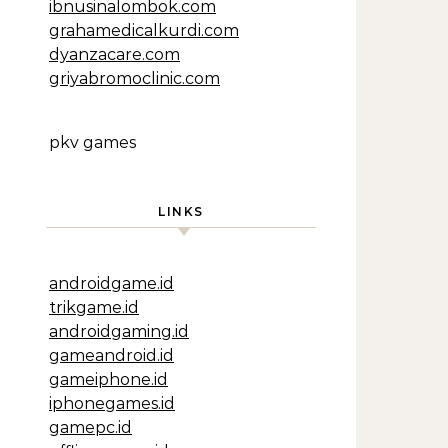
ibnusinalombok.com
grahamedicalkurdi.com
dyanzacare.com
griyabromoclinic.com
pkv games
LINKS
androidgame.id
trikgame.id
androidgaming.id
gameandroid.id
gameiphone.id
iphonegames.id
gamepc.id