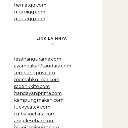
hematqq.com
murniqq.com
menuqq.com
LINK LAINNYA
lesehangurame.com
ayambakar7saudara.com
tempongpns.com
roemahkuliner.com
saoenkkito.com
handayaniprima.com
kampungmakan.com
luckycatck.com
rmbakoelkita.com
angelesehan.com
bluejasminejkt.com