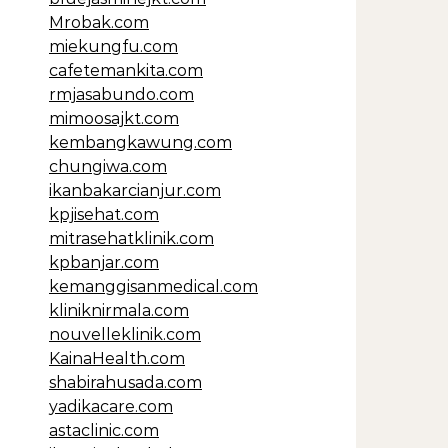
Mrobak.com
miekungfu.com
cafetemankita.com
rmjasabundo.com
mimoosajkt.com
kembangkawung.com
chungiwa.com
ikanbakarcianjur.com
kpjisehat.com
mitrasehatklinik.com
kpbanjar.com
kemanggisanmedical.com
kliniknirmala.com
nouvelleklinik.com
KainaHealth.com
shabirahusada.com
yadikacare.com
astaclinic.com