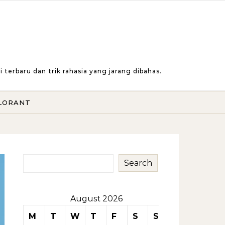
erbaru dan trik rahasia yang jarang dibahas.
LORANT
Search
August 2026
M
T
W
T
F
S
S