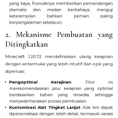
yang kaya. Puncaknya memberikan pemandangan
dramatis dan medan berbahaya, menguji
keterampilan bahkan pemain paling
berpengalaman sekalipun.
2. Mekanisme Pembuatan yang
Ditingkatkan
Minecraft 1.20.72 mendefinisikan ulang kerajinan
dengan antarmuka yang lebih intuitif dan opsi yang
diperluas:
Pengoptimal Kerajinan
: Fitur ini
merekomendasikan jalur kerajinan yang optimal
berdasarkan bahan yang tersedia, sehingga
menyederhanakan proses pembuatan.
Kustomisasi Alat Tingkat Lanjut
: Alat kini dapat
dipersonalisasi dengan lebih detail, termasuk variasi