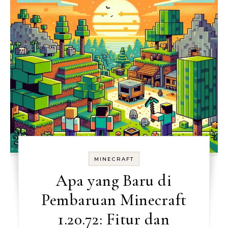
MINECRAFT
Apa yang Baru di
Pembaruan Minecraft
1.20.72: Fitur dan