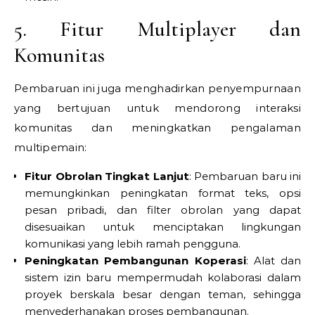
5. Fitur Multiplayer dan
Komunitas
Pembaruan ini juga menghadirkan penyempurnaan
yang bertujuan untuk mendorong interaksi
komunitas dan meningkatkan pengalaman
multipemain:
Fitur Obrolan Tingkat Lanjut
: Pembaruan baru ini
memungkinkan peningkatan format teks, opsi
pesan pribadi, dan filter obrolan yang dapat
disesuaikan untuk menciptakan lingkungan
komunikasi yang lebih ramah pengguna.
Peningkatan Pembangunan Koperasi
: Alat dan
sistem izin baru mempermudah kolaborasi dalam
proyek berskala besar dengan teman, sehingga
menyederhanakan proses pembangunan.