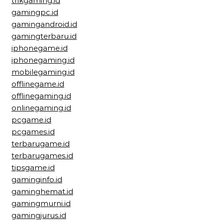
trikgaming.id
gamingpc.id
gamingandroid.id
gamingterbaru.id
iphonegame.id
iphonegaming.id
mobilegaming.id
offlinegame.id
offlinegaming.id
onlinegaming.id
pcgame.id
pcgames.id
terbarugame.id
terbarugames.id
tipsgame.id
gaminginfo.id
gaminghemat.id
gamingmurni.id
gamingjurus.id