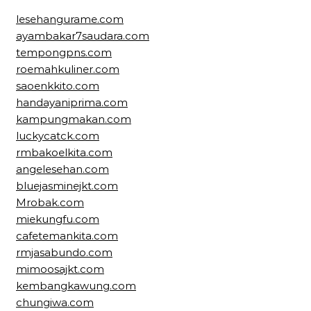
lesehangurame.com
ayambakar7saudara.com
tempongpns.com
roemahkuliner.com
saoenkkito.com
handayaniprima.com
kampungmakan.com
luckycatck.com
rmbakoelkita.com
angelesehan.com
bluejasminejkt.com
Mrobak.com
miekungfu.com
cafetemankita.com
rmjasabundo.com
mimoosajkt.com
kembangkawung.com
chungiwa.com