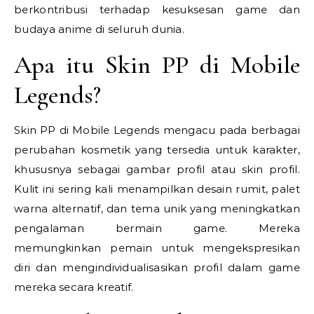
berkontribusi terhadap kesuksesan game dan
budaya anime di seluruh dunia.
Apa itu Skin PP di Mobile
Legends?
Skin PP di Mobile Legends mengacu pada berbagai
perubahan kosmetik yang tersedia untuk karakter,
khususnya sebagai gambar profil atau skin profil.
Kulit ini sering kali menampilkan desain rumit, palet
warna alternatif, dan tema unik yang meningkatkan
pengalaman bermain game. Mereka
memungkinkan pemain untuk mengekspresikan
diri dan mengindividualisasikan profil dalam game
mereka secara kreatif.