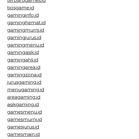
terbarugames.id
tipsgame.id
gaminginfo.id
gaminghemat.id
gamingmurni.id
gamingjurus.id
gamingmenu.id
gamingasik.id
gamingahli.id
gamingarea.id
gamingzona.id
jurusgaming.id
menugaming.id
areagaming.id
asikgaming.id
gamesmenu.id
gamesmurni.id
gamesjurus.id
gamesmain.id