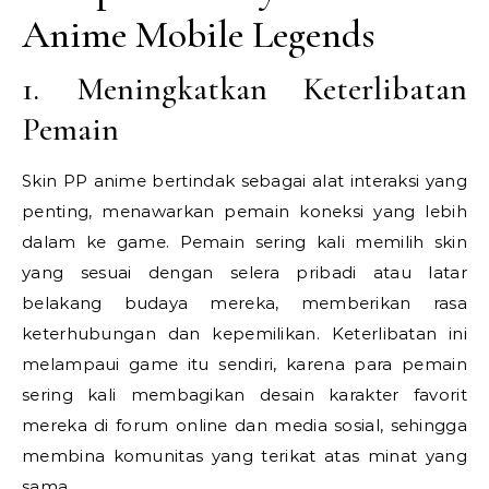
Anime Mobile Legends
1. Meningkatkan Keterlibatan
Pemain
Skin PP anime bertindak sebagai alat interaksi yang
penting, menawarkan pemain koneksi yang lebih
dalam ke game. Pemain sering kali memilih skin
yang sesuai dengan selera pribadi atau latar
belakang budaya mereka, memberikan rasa
keterhubungan dan kepemilikan. Keterlibatan ini
melampaui game itu sendiri, karena para pemain
sering kali membagikan desain karakter favorit
mereka di forum online dan media sosial, sehingga
membina komunitas yang terikat atas minat yang
sama.