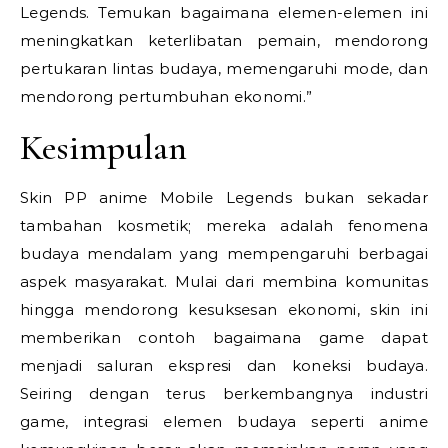
Legends. Temukan bagaimana elemen-elemen ini
meningkatkan keterlibatan pemain, mendorong
pertukaran lintas budaya, memengaruhi mode, dan
mendorong pertumbuhan ekonomi.”
Kesimpulan
Skin PP anime Mobile Legends bukan sekadar
tambahan kosmetik; mereka adalah fenomena
budaya mendalam yang mempengaruhi berbagai
aspek masyarakat. Mulai dari membina komunitas
hingga mendorong kesuksesan ekonomi, skin ini
memberikan contoh bagaimana game dapat
menjadi saluran ekspresi dan koneksi budaya.
Seiring dengan terus berkembangnya industri
game, integrasi elemen budaya seperti anime