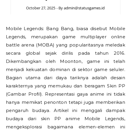
October 27, 2025
- By
admin@statusgames.id
Mobile Legends: Bang Bang, biasa disebut Mobile
Legends, merupakan game multiplayer online
battle arena (MOBA) yang popularitasnya meledak
secara global sejak dirilis pada tahun 2016.
Dikembangkan oleh Moonton, game ini telah
menjadi kekuatan dominan di sektor game seluler.
Bagian utama dari daya tariknya adalah desain
karakternya yang memukau dan beragam Skin PP
(Gambar Profil). Representasi gaya anime ini tidak
hanya memikat penonton tetapi juga memberikan
pengaruh budaya. Artikel ini menggali dampak
budaya dari skin PP anime Mobile Legends,
mengeksplorasi bagaimana elemen-elemen ini