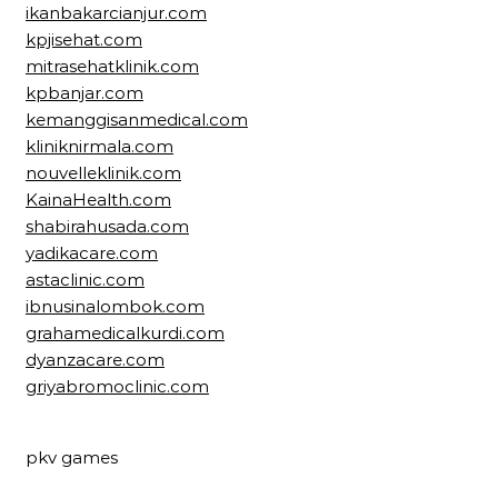
ikanbakarcianjur.com
kpjisehat.com
mitrasehatklinik.com
kpbanjar.com
kemanggisanmedical.com
kliniknirmala.com
nouvelleklinik.com
KainaHealth.com
shabirahusada.com
yadikacare.com
astaclinic.com
ibnusinalombok.com
grahamedicalkurdi.com
dyanzacare.com
griyabromoclinic.com
pkv games