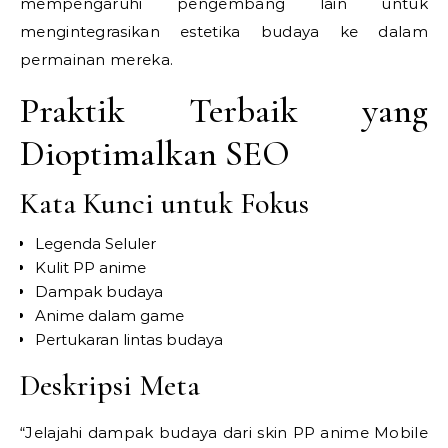
mempengaruhi pengembang lain untuk
mengintegrasikan estetika budaya ke dalam
permainan mereka.
Praktik Terbaik yang
Dioptimalkan SEO
Kata Kunci untuk Fokus
Legenda Seluler
Kulit PP anime
Dampak budaya
Anime dalam game
Pertukaran lintas budaya
Deskripsi Meta
“Jelajahi dampak budaya dari skin PP anime Mobile