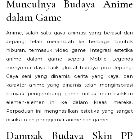
Munculnya Budaya Anime
dalam Game
Anime, salah satu gaya animasi yang berasal dari
Jepang, telah merambah ke berbagai bentuk
hiburan, termasuk video game. Integrasi estetika
anime dalam game seperti Mobile Legends
menyoroti daya tarik global budaya pop Jepang.
Gaya seni yang dinamis, cerita yang kaya, dan
karakter anime yang dinamis telah menginspirasi
banyak pengembang game untuk memasukkan
elemen-elemen ini ke dalam kreasi mereka.
Perpaduan ini menghasilkan estetika yang sangat
disukai oleh penggemar anime dan gamer.
Dampak Budaya Skin PP